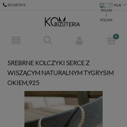
601687910
KOM@KOM-BIZUTERIA.PL
SREBRNE KOLCZYKI SERCE Z
WISZĄCYM NATURALNYM TYGRYSIM
OKIEM,925