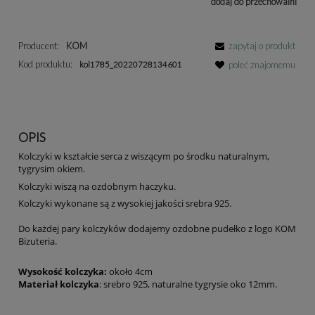
dodaj do przechowalni
Producent:
KOM
zapytaj o produkt
Kod produktu:
kol1785_20220728134601
poleć znajomemu
OPIS
Kolczyki w kształcie serca z wiszącym po środku naturalnym,
tygrysim okiem.
Kolczyki wiszą na ozdobnym haczyku.
Kolczyki wykonane są z wysokiej jakości srebra 925.
Do każdej pary kolczyków dodajemy ozdobne pudełko z logo KOM
Bizuteria.
Wysokość kolczyka:
około 4cm
Materiał kolczyka
: srebro 925, naturalne tygrysie oko 12mm.