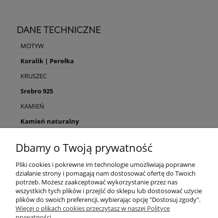
DANE TECHNICZNE
MOTYW
Koralik | Perełka
KRUSZEC
Srebro 925
KAMIEŃ
Kamień naturalny
TYP BIŻUTERII
Dbamy o Twoją prywatność
Kolczyki haczyki
Pliki cookies i pokrewne im technologie umożliwiają poprawne
KAMIEŃ NATURALNY
działanie strony i pomagają nam dostosować ofertę do Twoich
Tygrysie oko
potrzeb. Możesz zaakceptować wykorzystanie przez nas
wszystkich tych plików i przejść do sklepu lub dostosować użycie
plików do swoich preferencji, wybierając opcję "Dostosuj zgody".
POMOC
Więcej o plikach cookies przeczytasz w naszej Polityce
prywatności.