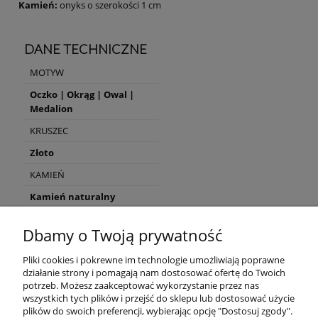
Kamień:
onyks o szerokości 1 cm
DANE TECHNICZNE
MOTYW
Oczko | Okrąg | Owal |
Medalion
KRUSZEC
Złoto
KAMIEŃ
Kamień naturalny
TYP BIŻUTERII
Dbamy o Twoją prywatność
Kolczyki angielskie
Pliki cookies i pokrewne im technologie umożliwiają poprawne
KAMIEŃ NATURALNY
działanie strony i pomagają nam dostosować ofertę do Twoich
Onyks
potrzeb. Możesz zaakceptować wykorzystanie przez nas
wszystkich tych plików i przejść do sklepu lub dostosować użycie
plików do swoich preferencji, wybierając opcję "Dostosuj zgody".