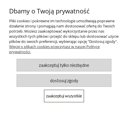
Dbamy o Twoją prywatność
946,11 zł
Pliki cookies i pokrewne im technologie umożliwiają poprawne
działanie strony i pomagają nam dostosować ofertę do Twoich
potrzeb. Możesz zaakceptować wykorzystanie przez nas
wszystkich tych plików i przejść do sklepu lub dostosować użycie
plików do swoich preferencji, wybierając opcję "Dostosuj zgody".
Więcej o plikach cookies przeczytasz w naszej Polityce
prywatności.
zaakceptuj tylko niezbędne
POMOC
dostosuj zgody
MOJE KONTO
PŁATNOŚCI I DOSTAWA
zaakceptuj wszystkie
INFORMACJE
O NAS