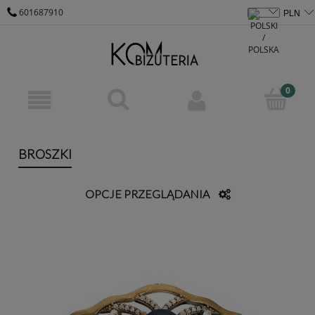
601687910
KOM@KOM-BIZUTERIA.PL
BROSZKI
OPCJE PRZEGLĄDANIA