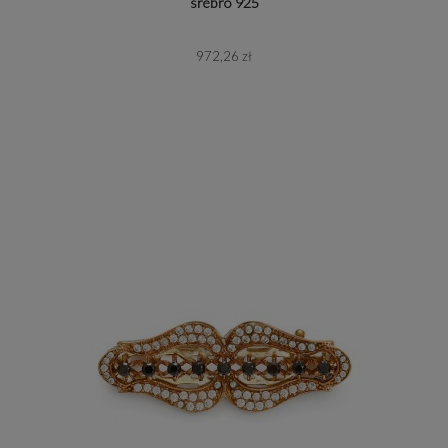
srebro 925
972,26 zł