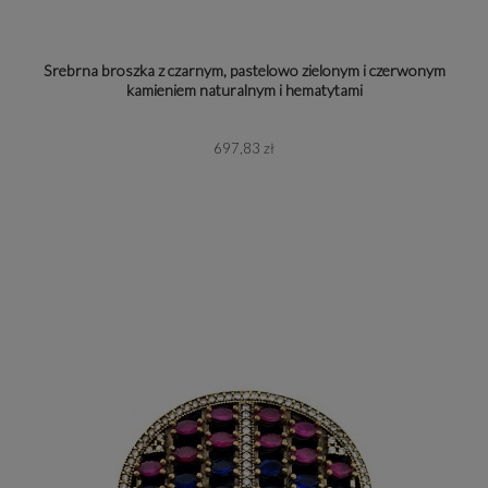
Srebrna broszka z czarnym, pastelowo zielonym i czerwonym
kamieniem naturalnym i hematytami
697,83 zł