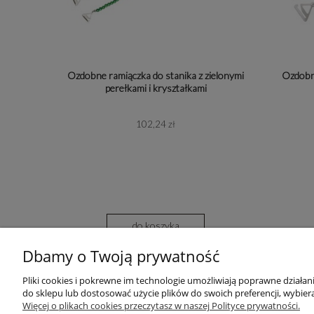
Ozdobne ramiączka do stanika z zielonymi
Ozdobne
perełkami i kryształkami
102,24 zł
do koszyka
Dbamy o Twoją prywatność
Ozdobne ramiączka do stanika, z perełkami i kryształkami.
Pliki cookies i pokrewne im technologie umożliwiają poprawne działa
do sklepu lub dostosować użycie plików do swoich preferencji, wybiera
Więcej o plikach cookies przeczytasz w naszej Polityce prywatności.
POMOC
MOJE KONTO