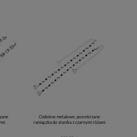
na
i
zane
Ozdobne metalowe, posrebrzane
fir
ymi
ramiączka do stanika z czarnymi różami