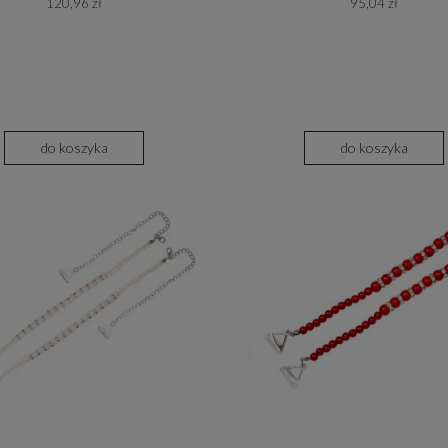
120,96 zł
95,04 zł
Turkus
Tygrysie oko
do koszyka
do koszyka