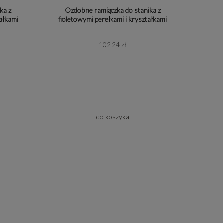
ka z
Ozdobne ramiączka do stanika z
ałkami
fioletowymi perełkami i kryształkami
102,24 zł
do koszyka