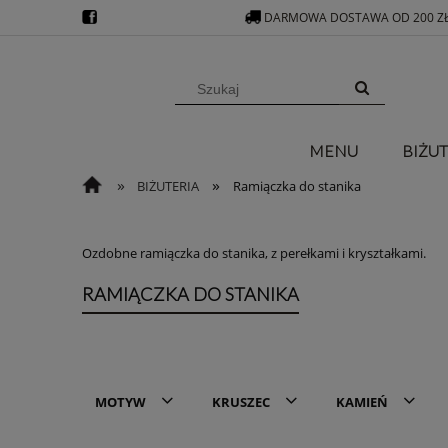
DARMOWA DOSTAWA OD 200 Z
MENU
BIŻUT
»
»
BIŻUTERIA
Ramiączka do stanika
Ozdobne ramiączka do stanika, z perełkami i kryształkami.
RAMIĄCZKA DO STANIKA
MOTYW
KRUSZEC
KAMIEŃ
Oczko | Okrąg | Owal | Medalion
Srebro 925
Brak kamieni