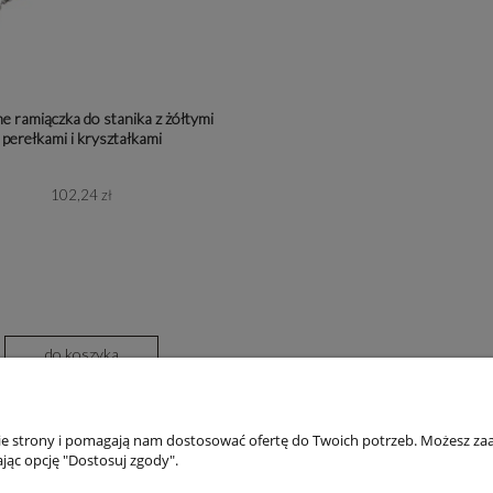
 ramiączka do stanika z żółtymi
perełkami i kryształkami
102,24 zł
do koszyka
nie strony i pomagają nam dostosować ofertę do Twoich potrzeb. Możesz zaa
jąc opcję "Dostosuj zgody".
PŁATNOŚCI I DOSTAWA
INFORMACJE