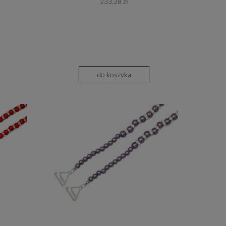
233,28 zł
do koszyka