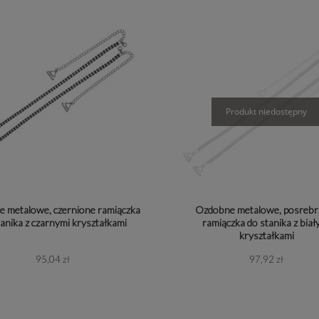
Masa perłowa
Kolczyki sztyfty krótkie
Ametyst
Ozdobne szkło
Kolczyki sztyfty wiszące
Apatyt
ralny
Emalia
Kolczyki zatrzaskowe
Bursztyn
Frędzle | Chworski
Kolczyki haczyki
Granat
rovski
Kolczyki z prostym zapięciem
Hematyt
Bransoletki
Jadeit
 metalowe, czernione ramiączka
Ozdobne metalowe, posrebr
etyczna
Naszyjniki
Kamień Księż
tanika z czarnymi kryształkami
ramiączka do stanika z biał
kryształkami
lna
Wisiorki
Koral
95,04 zł
97,92 zł
Pierścionki
Kwarc
ovski i cyrkonia
Broszki
Labradoryt