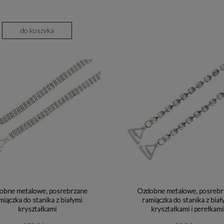
alny i cyrkonia
Paski
Lapis Lazuli
do koszyka
Ramiączka do stanika
Malachit
Bransoletki na nogę
Onyks
Sekretniki/Lockety
Perła natural
Opaski do włosów
Piasek Pustyni
Spinki do włosów
Prehnit
Zegarki
Rodochrozyt
Rubin
obne metalowe, posrebrzane
Ozdobne metalowe, posrebr
Szmaragd i Sza
miączka do stanika z białymi
ramiączka do stanika z biał
kryształkami
kryształkami i perełkami
Tanzanit