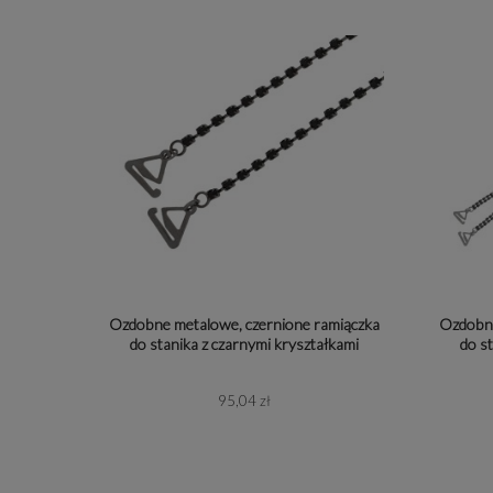
Kropla | Łezka | Migdał
Pozłacane srebro 925
Bursztyn
Kwadrat | Prostokąt
Złoto
Cyrkonia
Koralik | Perełka
Metal
Kamień natu
Serce
Metal emaliowany i srebro 925
Koralik
Koniczyna
Stal chirurgiczna
Kryształ Swa
Liść | Drzewo | Natura
Srebro i pozłacane srebro 925
Kryształ
Ozdobne metalowe, czernione ramiączka
Ozdobne
Kwiat
Perełka synt
do stanika z czarnymi kryształkami
do s
Morski | Morze | Ryba | Muszla
Perła natura
95,04 zł
Pióro | Skrzydło
Szkło
Motyl
Kryształ Swar