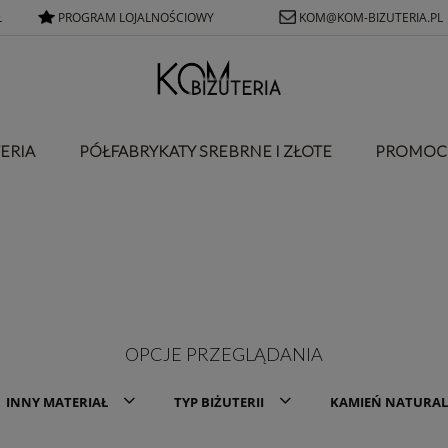
Ł
PROGRAM LOJALNOŚCIOWY
KOM@KOM-BIZUTERIA.PL
ERIA
PÓŁFABRYKATY SREBRNE I ZŁOTE
PROMOC
OPCJE PRZEGLĄDANIA
INNY MATERIAŁ
TYP BIŻUTERII
KAMIEŃ NATURA
a
Pióra
Kolczyki angielskie
Agat