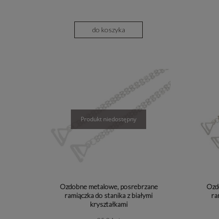
Zwierzęta
Kamień natur
do koszyka
Gwiazda | Księżyc
Oktagon | Trójkąt
Nieskończoność
Krzyż
Litera
Sport | Muzyka | Hobby
Bajkowe
Ozdobne metalowe, posrebrzane
Ozd
Czaszka
ramiączka do stanika z białymi
ra
kryształkami
Inne