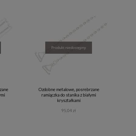
od
filtruj
do
zane
Ozdobne metalowe, posrebrzane
ycowy
ymi
ramiączka do stanika z białymi
kryształkami
95,04 zł