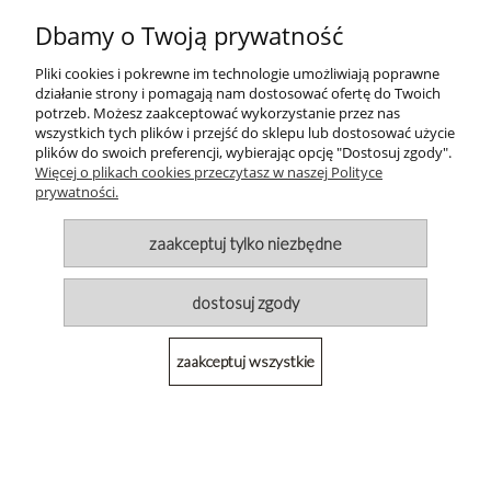
Dbamy o Twoją prywatność
Pliki cookies i pokrewne im technologie umożliwiają poprawne
działanie strony i pomagają nam dostosować ofertę do Twoich
Kolczyki sztyfty listki, pozłacane srebro 925
potrzeb. Możesz zaakceptować wykorzystanie przez nas
wszystkich tych plików i przejść do sklepu lub dostosować użycie
plików do swoich preferencji, wybierając opcję "Dostosuj zgody".
Więcej o plikach cookies przeczytasz w naszej Polityce
75,80 zł
prywatności.
do koszyka
zaakceptuj tylko niezbędne
dostosuj zgody
zaakceptuj wszystkie