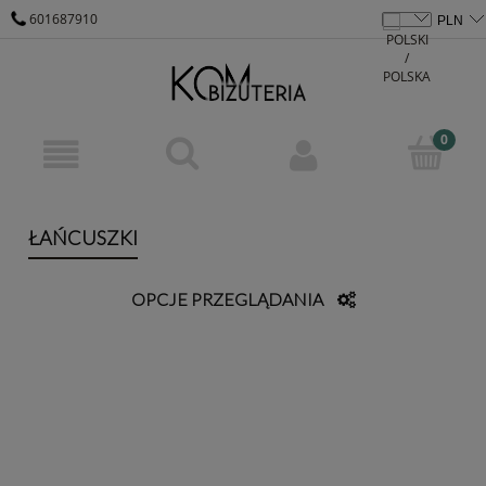
601687910
KOM@KOM-BIZUTERIA.PL
ŁAŃCUSZKI
OPCJE PRZEGLĄDANIA