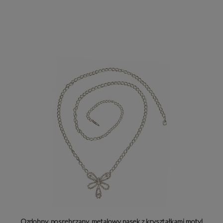
Ozdobny, posrebrzany, metalowy pasek z kryształkami motyl