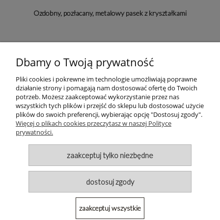
Ozdobny, pozłacany, metalowy pasek z kryształkami
123,84 zł
Dbamy o Twoją prywatność
do koszyka
Pliki cookies i pokrewne im technologie umożliwiają poprawne
działanie strony i pomagają nam dostosować ofertę do Twoich
potrzeb. Możesz zaakceptować wykorzystanie przez nas
wszystkich tych plików i przejść do sklepu lub dostosować użycie
plików do swoich preferencji, wybierając opcję "Dostosuj zgody".
Więcej o plikach cookies przeczytasz w naszej Polityce
prywatności.
Ozdobne paski z kryształkami
zaakceptuj tylko niezbędne
POMOC
dostosuj zgody
MOJE KONTO
PŁATNOŚCI I DOSTAWA
zaakceptuj wszystkie