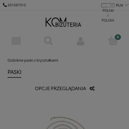
601687910
KOM@KOM-BIZUTERIA.PL
Ozdobne paski z kryształkami
PASKI
OPCJE PRZEGLĄDANIA