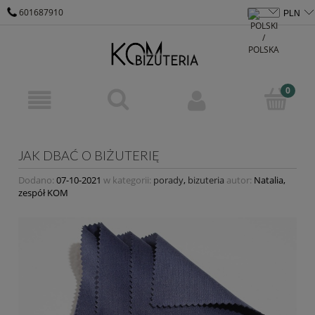
601687910
KOM@KOM-BIZUTERIA.PL
JAK DBAĆ O BIŻUTERIĘ
Dodano:
07-10-2021
w kategorii:
porady
,
bizuteria
autor:
Natalia,
zespół KOM