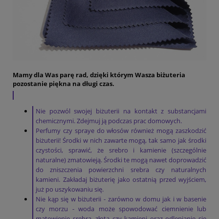
Mamy dla Was parę rad, dzięki którym Wasza biżuteria
pozostanie piękna na długi czas.
Nie pozwól swojej biżuterii na kontakt z substancjami
chemicznymi. Zdejmuj ją podczas prac domowych.
Perfumy czy spraye do włosów również mogą zaszkodzić
biżuterii! Środki w nich zawarte mogą, tak samo jak środki
czystości, sprawić, że srebro i kamienie (szczególnie
naturalne) zmatowieją. Środki te mogą nawet doprowadzić
do zniszczenia powierzchni srebra czy naturalnych
kamieni. Zakładaj biżuterię jako ostatnią przed wyjściem,
już po uszykowaniu się.
Nie kąp się w biżuterii - zarówno w domu jak i w basenie
czy morzu - woda może spowodować ciemnienie lub
matowienie srebra, złota czy kamieni oraz odlepianie się