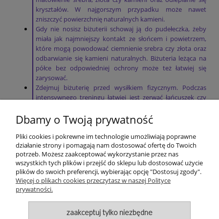
kryształów. W najgorszym przypadku może nawet
zniszczyć powierzchnię naturalnych kamieni.
Gdy nie nosisz biżuterii schowaj ją do pudełeczka, żeby
miała jak najmniejszy kontakt ze słońcem i powietrzem,
które mogą powodować ciemnienie srebra czy złota oraz
odbarwianie się kamieni naturalnych. Biżuteria leżąca na
półce bez odpowiedniej ochrony może też łatwiej się
zarysować.
Zdejmuj biżuterię przed wysiłkiem fizycznym. Podczas
intensywnego treningu łatwiej jest zerwać łańcuszek czy
zgubić kolczyk, a pot może powodować odbarwienia
Dbamy o Twoją prywatność
srebra i złota.
Pliki cookies i pokrewne im technologie umożliwiają poprawne
działanie strony i pomagają nam dostosować ofertę do Twoich
potrzeb. Możesz zaakceptować wykorzystanie przez nas
wszystkich tych plików i przejść do sklepu lub dostosować użycie
plików do swoich preferencji, wybierając opcję "Dostosuj zgody".
POMOC
Więcej o plikach cookies przeczytasz w naszej Polityce
prywatności.
MOJE KONTO
zaakceptuj tylko niezbędne